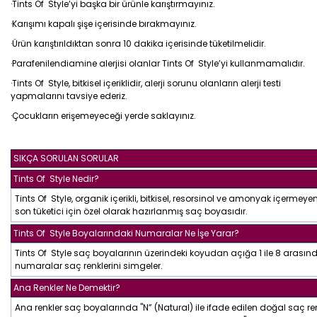
·Tints Of Style’yi başka bir ürünle karıştırmayınız.
·Karışımı kapalı şişe içerisinde bırakmayınız.
·Ürün karıştırıldıktan sonra 10 dakika içerisinde tüketilmelidir.
·Parafenilendiamine alerjisi olanlar Tints Of Style’yi kullanmamalıdır.
·Tints Of Style, bitkisel içeriklidir, alerji sorunu olanların alerji testi
yapmalarını tavsiye ederiz.
·Çocukların erişemeyeceği yerde saklayınız.
SIKÇA SORULAN SORULAR
Tints Of Style Nedir?
Tints Of Style, organik içerikli, bitkisel, resorsinol ve amonyak içermeyen,
son tüketici için özel olarak hazırlanmış saç boyasıdır.
Tints Of Style Boyalarındaki Numaralar Ne İşe Yarar?
Tints Of Style saç boyalarının üzerindeki koyudan açığa 1 ile 8 arasın
numaralar saç renklerini simgeler.
Ana Renkler Ne Demektir?
Ana renkler saç boyalarında "N” (Natural) ile ifade edilen doğal saç ren