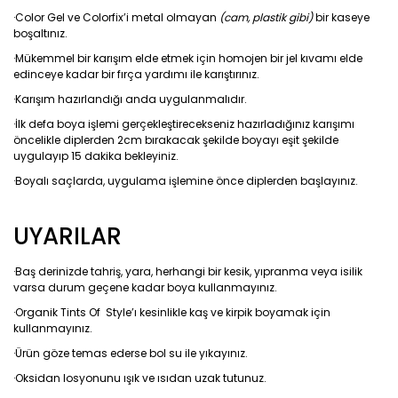
·Color Gel ve Colorfix’i metal olmayan
(cam, plastik gibi)
bir kaseye
boşaltınız.
·Mükemmel bir karışım elde etmek için homojen bir jel kıvamı elde
edinceye kadar bir fırça yardımı ile karıştırınız.
·Karışım hazırlandığı anda uygulanmalıdır.
·İlk defa boya işlemi gerçekleştirecekseniz hazırladığınız karışımı
öncelikle diplerden 2cm bırakacak şekilde boyayı eşit şekilde
uygulayıp 15 dakika bekleyiniz.
·Boyalı saçlarda, uygulama işlemine önce diplerden başlayınız.
UYARILAR
·Baş derinizde tahriş, yara, herhangi bir kesik, yıpranma veya isilik
varsa durum geçene kadar boya kullanmayınız.
·Organik Tints Of Style’ı kesinlikle kaş ve kirpik boyamak için
kullanmayınız.
·Ürün göze temas ederse bol su ile yıkayınız.
·Oksidan losyonunu ışık ve ısıdan uzak tutunuz.