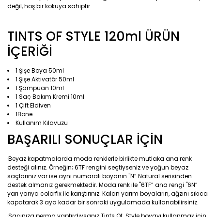
değil, hoş bir kokuya sahiptir.
TINTS OF STYLE 120ml ÜRÜN
İÇERİĞİ
1 Şişe Boya 50ml
1 Şişe Aktivatör 50ml
1 Şampuan 10ml
1 Saç Bakım Kremi 10ml
1 Çift Eldiven
1Bone
Kullanım Kılavuzu
BAŞARILI SONUÇLAR İÇİN
·Beyaz kapatmalarda moda renklerle birlikte mutlaka ana renk
desteği alınız. Örneğin; 6TF rengini seçtiyseniz ve yoğun beyaz
saçlarınız var ise aynı numaralı boyanın "N” Natural serisinden
destek almanız gerekmektedir. Moda renk ile "6TF” ana rengi "6N”
yarı yarıya colorfix ile karıştırınız. Kalan yarım boyaların, ağzını sıkıca
kapatarak 3 aya kadar bir sonraki uygulamada kullanabilirsiniz.
·Saçınıza perma yaptırdıysanız Tints Of Style boyayı kullanmak için