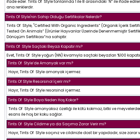
ifade eder. Tints Of Style tonlarında 1 ile 8 arasındaki "N” ile ifade edile
ana renklerdir.
Tints Of Style'nin Sahip Olduğu Sertifikalar Nelerdir?
Tints Of Style, "Certified With Organic Ingredients” (Organik İçerik Sertifi
Tested On Animals” (Ürünler Hayvanlar Üzerinde Denenmemiştir Sertifika
Dönüşüm Sertifikası”na sahiptir.
Tints Of Style Saçtaki Beyazı Kapatır mı?
Evet, Tints Of Style yoğun (NN) kıvamıyla saçtaki beyazları %100 kapatır
Tints Of Style’de Amonyak var mı?
Hayır, Tints Of Style amonyak içermez.
Tints Of Style Resorsinol İçerir mi?
Hayır, Tints Of Style resorsinol içermez.
Tints Of Style Boya Neden Hoş Kokar?
Tints Of Style amonyaksız özelliği ile kötü kokmaz, bitki ve meyvelerd
esans ile hoş bir koku sağlar.
Tints Of Style Cildime ya da Saçıma Zarar Verir mi?
Hayır, Tints Of Style saçınız ve cildinizle dost bir yapıdadır, size zarar