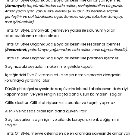
·Tints Of Style Organik Saç Boyaları kesinlikle amonyak içermez
(
Amonyak;
taş kömüründen elde edilen, sıvılaştırılabilen bir gazdır.
Amonyağın iyon yapısı, eksi elektrik yüklüdür. Bu nedenle saçları
genleştirir ve pul tabakasını açar. Sonrasında pul tabakası kuruyup
mat görünebilir
)
.
·Tints Of Style, amonyak içermeyen yapısı ile solunum yolları
rahatsızlıklarına neden olmaz.
·Tints Of Style Organik Saç Boyaları kesinlikle resorsinol içermez
(
Resorsinol;
petrokimya yağlarından elde edilen renk pigmentleridir).
·Tints Of Style Organik Saç Boyaları kesinlikle paraben içermez.
·Saçınızdaki beyazları mükemmel şekilde kapatır.
·İçeriğindeki E ve C vitaminleri ile saçın nem ve protein dengesini
korumaya yardımcı olur.
·Düşük pH değeri sayesinde saç üzerindeki pul tabakasının daha iyi
kapanmasını ve yeni rengin saçta daha uzun kalmasını sağlar.
·Ciltle dosttur. Ciltte tahriş benzeri sorunlar ve kaşıntı yapmaz.
·Alerjik ve hassas ciltler için daha güvenilirdir.
·Saçı boyarken saçın içini ve cildi de koruyarak renk değişimini
sağlar.
·Tints Of Style, meyve özlerinden gelen aroması sayesinde amonyak