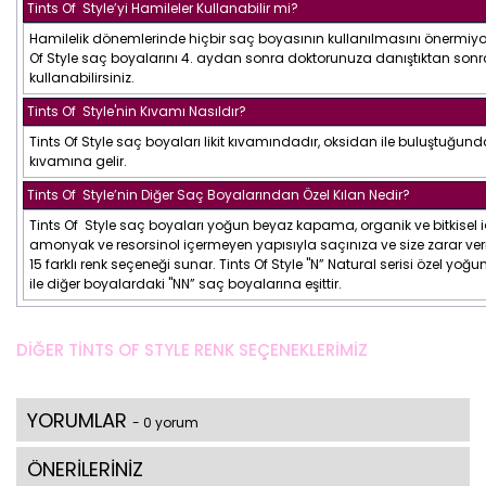
Tints Of Style’yi Hamileler Kullanabilir mi?
Hamilelik dönemlerinde hiçbir saç boyasının kullanılmasını önermiyor
Of Style saç boyalarını 4. aydan sonra doktorunuza danıştıktan sonr
kullanabilirsiniz.
Tints Of Style'nin Kıvamı Nasıldır?
Tints Of Style saç boyaları likit kıvamındadır, oksidan ile buluştuğunda
kıvamına gelir.
Tints Of Style’nin Diğer Saç Boyalarından Özel Kılan Nedir?
Tints Of Style saç boyaları yoğun beyaz kapama, organik ve bitkisel içe
amonyak ve resorsinol içermeyen yapısıyla saçınıza ve size zarar v
15 farklı renk seçeneği sunar. Tints Of Style "N” Natural serisi özel yoğ
ile diğer boyalardaki "NN” saç boyalarına eşittir.
DİĞER TİNTS OF STYLE RENK SEÇENEKLERİMİZ
YORUMLAR
- 0 yorum
ÖNERİLERİNİZ