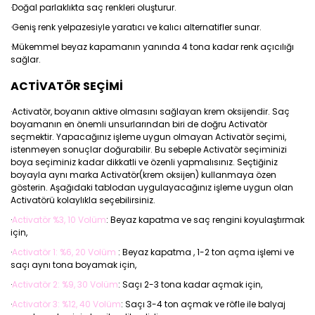
·Doğal parlaklıkta saç renkleri oluşturur.
·Geniş renk yelpazesiyle yaratıcı ve kalıcı alternatifler sunar.
·Mükemmel beyaz kapamanın yanında 4 tona kadar renk açıcılığı
sağlar.
ACTİVATÖR SEÇİMİ
·Activatör, boyanın aktive olmasını sağlayan krem oksijendir. Saç
boyamanın en önemli unsurlarından biri de doğru Activatör
seçmektir. Yapacağınız işleme uygun olmayan Activatör seçimi,
istenmeyen sonuçlar doğurabilir. Bu sebeple Activatör seçiminizi
boya seçiminiz kadar dikkatli ve özenli yapmalısınız. Seçtiğiniz
boyayla aynı marka Activatör(krem oksijen) kullanmaya özen
gösterin. Aşağıdaki tablodan uygulayacağınız işleme uygun olan
Activatörü kolaylıkla seçebilirsiniz.
·
Activatör %3, 10 Volüm
: Beyaz kapatma ve saç rengini koyulaştırmak
için,
·
Activatör 1: %6, 20 Volüm
: Beyaz kapatma , 1-2 ton açma işlemi ve
saçı aynı tona boyamak için,
·
Activatör 2: %9, 30 Volüm
: Saçı 2-3 tona kadar açmak için,
·
Activatör 3: %12, 40 Volüm
: Saçı 3-4 ton açmak ve röfle ile balyaj