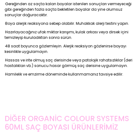
·Gereğinden az saçta kalan boyalar istenilen sonuçları vermeyeceği
gibi gereğinden fazla saçta bekletilen boyalar da yine olumsuz
sonuçlar doğuracaktır.
·Boya alerjik reaksiyona sebep olabilir. Muhakkak alerji testini yapın.
·Hazırlayacağınız ufak miktar karışımı, kulak arkası veya dirsek içini
temizleyip kuruladıktan sonra sürün.
·48 saat boyunca gözlemleyin. Alerjik reaksiyon gözlenirse boyayı
kesinlikle uygulamayın.
·Hassas ve irite olmuş saç derisinde veya patolojik rahatsızlıklar (deri
hastalıkları vb.) sonucu hasar görmüş saç derisine uygulamayın.
·Hamilelik ve emzirme döneminde kullanmamanız tavsiye edilir.
DİĞER ORGANİC COLOUR SYSTEMS
60ML SAÇ BOYASI ÜRÜNLERİMİZ