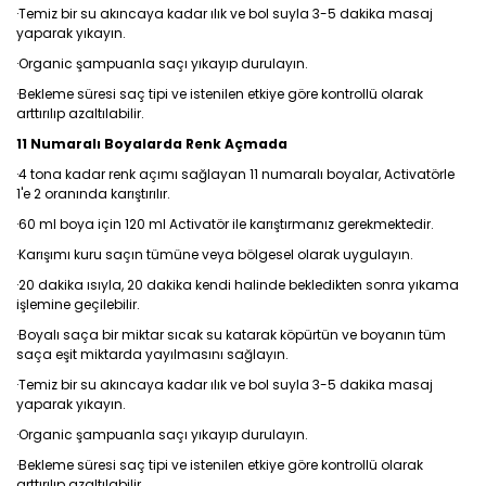
·Temiz bir su akıncaya kadar ılık ve bol suyla 3-5 dakika masaj
yaparak yıkayın.
·Organic şampuanla saçı yıkayıp durulayın.
·Bekleme süresi saç tipi ve istenilen etkiye göre kontrollü olarak
arttırılıp azaltılabilir.
11 Numaralı Boyalarda Renk Açmada
·4 tona kadar renk açımı sağlayan 11 numaralı boyalar, Activatörle
1'e 2 oranında karıştırılır.
·60 ml boya için 120 ml Activatör ile karıştırmanız gerekmektedir.
·Karışımı kuru saçın tümüne veya bölgesel olarak uygulayın.
·20 dakika ısıyla, 20 dakika kendi halinde bekledikten sonra yıkama
işlemine geçilebilir.
·Boyalı saça bir miktar sıcak su katarak köpürtün ve boyanın tüm
saça eşit miktarda yayılmasını sağlayın.
·Temiz bir su akıncaya kadar ılık ve bol suyla 3-5 dakika masaj
yaparak yıkayın.
·Organic şampuanla saçı yıkayıp durulayın.
·Bekleme süresi saç tipi ve istenilen etkiye göre kontrollü olarak
arttırılıp azaltılabilir.