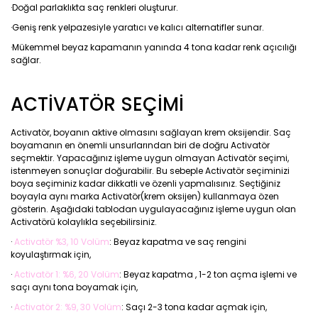
·Doğal parlaklıkta saç renkleri oluşturur.
·Geniş renk yelpazesiyle yaratıcı ve kalıcı alternatifler sunar.
·Mükemmel beyaz kapamanın yanında 4 tona kadar renk açıcılığı
sağlar.
ACTİVATÖR SEÇİMİ
Activatör, boyanın aktive olmasını sağlayan krem oksijendir. Saç
boyamanın en önemli unsurlarından biri de doğru Activatör
seçmektir. Yapacağınız işleme uygun olmayan Activatör seçimi,
istenmeyen sonuçlar doğurabilir. Bu sebeple Activatör seçiminizi
boya seçiminiz kadar dikkatli ve özenli yapmalısınız. Seçtiğiniz
boyayla aynı marka Activatör(krem oksijen) kullanmaya özen
gösterin. Aşağıdaki tablodan uygulayacağınız işleme uygun olan
Activatörü kolaylıkla seçebilirsiniz.
·
Activatör %3, 10 Volüm
: Beyaz kapatma ve saç rengini
koyulaştırmak için,
·
Activatör 1: %6, 20 Volüm
: Beyaz kapatma , 1-2 ton açma işlemi ve
saçı aynı tona boyamak için,
·
Activatör 2: %9, 30 Volüm
: Saçı 2-3 tona kadar açmak için,