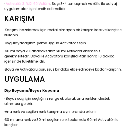
·
Activatör 3: %12, 40 Volüm
: Saçı 3-4 ton açmak ve röfle ile balyaj
uygulamaları için tercih edilmelidir.
KARIŞIM
·Karışımı hazırlamak için metal olmayan bir karışım kabı ve karıştırıcı
kullanın.
·Uygulayacağınız işleme uygun Activatör seçin.
·60 ml boya kullanacaksanız 60 ml Activatör eklemeniz
gerekmektedir. Boya ile Activatörü karıştırdıktan sonra 10 dakika
içerisinde tüketilmelidir.
·Boya ve Activatörü pürüzsüz bir doku elde edinceye kadar karıştırın.
UYGULAMA
Dip Boyama/Beyaz Kapama
· Beyaz saç için seçtiğiniz renge ek olarak ana renkten destek
alınması gerekir.
·Ana renk ve seçilen renk karışıma aynı oranda eklenir.
·30 ml ana renk ve 30 ml seçilen renk toplamda 60 ml Activatör ile
karıştırın.