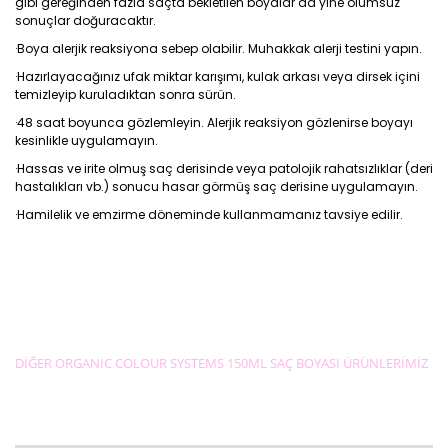
gibi gereğinden fazla saçta bekletilen boyalar da yine olumsuz
sonuçlar doğuracaktır.
·Boya alerjik reaksiyona sebep olabilir. Muhakkak alerji testini yapın.
·Hazırlayacağınız ufak miktar karışımı, kulak arkası veya dirsek içini
temizleyip kuruladıktan sonra sürün.
·48 saat boyunca gözlemleyin. Alerjik reaksiyon gözlenirse boyayı
kesinlikle uygulamayın.
·Hassas ve irite olmuş saç derisinde veya patolojik rahatsızlıklar (deri
hastalıkları vb.) sonucu hasar görmüş saç derisine uygulamayın.
·Hamilelik ve emzirme döneminde kullanmamanız tavsiye edilir.
DİĞER ORGANİC COLOUR SYSTEMS 150ML SAÇ BOYASI ÜRÜNLERİMİZ