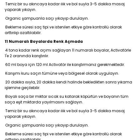
·Temiz bir su akıncaya kadar ılık ve bol suyla 3-5 dakika masaj
yaparak yıkayın.
·Organic şampuanla saçı yıkayıp durulayın.
·Bekleme süresi saç tipi ve istenilen etkiye göre kontrollü olarak
arttırılıp azaltılabilir.
11 Numaralı Boyalarda Renk Açmada
·4 tona kadar renk açımı sağlayan 11 numaralı boyalar, Activatörle
1'e 2 oranında karıştırılır.
·60 ml boya için 120 ml Activatör ile karıştırmanız gerekmektedir.
·Karışımı kuru saçın tümüne veya bölgesel olarak uygulayın.
·20 dakika ısıyla, 20 dakika kendi halinde bekledikten sonra yıkama
işlemine geçilebilir.
·Boyalı saça bir miktar sıcak su katarak köpürtün ve boyanın tüm
saça eşit miktarda yayılmasını sağlayın.
·Temiz bir su akıncaya kadar ılık ve bol suyla 3-5 dakika masaj
yaparak yıkayın.
·Organic şampuanla saçı yıkayıp durulayın.
·Bekleme süresi saç tipi ve istenilen etkiye göre kontrollü olarak
arttırılıp azaltılabilir.