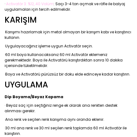
·
Activatör 3: %12, 40 Volüm
: Saçı 3-4 ton açmak ve röfle ile balyaj
uygulamaları için tercih edilmelidir.
KARIŞIM
·Karışımı hazırlamak için metal olmayan bir karışım kabı ve karıştırıcı
kullanın.
·Uygulayacağınız işleme uygun Activatör seçin.
·60 ml boya kullanacaksanız 60 ml Activatör eklemeniz
gerekmektedir. Boya ile Activatörü karıştırdıktan sonra 10 dakika
içerisinde tüketilmelidir.
·Boya ve Activatörü pürüzsüz bir doku elde edinceye kadar karıştırın.
UYGULAMA
Dip Boyama/Beyaz Kapama
· Beyaz saç için seçtiğiniz renge ek olarak ana renkten destek
alınması gerekir.
·Ana renk ve seçilen renk karışıma aynı oranda eklenir.
·30 ml ana renk ve 30 ml seçilen renk toplamda 60 ml Activatör ile
karıştırın.