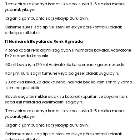
·Temiz bir su akıncaya kadar ılık ve bol suyla 3-5 dakika masaj
yaparak yıkayın.
·Organic şampuanla saçı yıkayıp durulayın.
·Bekleme süresi saç tipi ve istenilen etkiye göre kontrollü olarak
arttırılıp azaltılabilir.
11 Numaralı Boyalarda Renk Açmada
·4 tona kadar renk açımı sağlayan 11 numaralı boyalar, Activatörle
1'e 2 oranında karıştırılır.
·60 ml boya için 120 ml Activatör ile karıştırmanız gerekmektedir.
·Karışımı kuru saçın tümüne veya bölgesel olarak uygulayın.
·20 dakika ısıyla, 20 dakika kendi halinde bekledikten sonra yıkama
işlemine geçilebilir.
·Boyalı saça bir miktar sıcak su katarak köpürtün ve boyanın tüm
saça eşit miktarda yayılmasını sağlayın.
·Temiz bir su akıncaya kadar ılık ve bol suyla 3-5 dakika masaj
yaparak yıkayın.
·Organic şampuanla saçı yıkayıp durulayın.
·Bekleme süresi saç tipi ve istenilen etkiye göre kontrollü olarak
arttırılıp azaltılabilir.