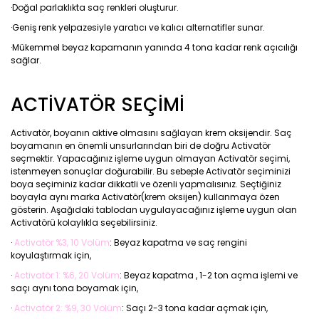
·Doğal parlaklıkta saç renkleri oluşturur.
·Geniş renk yelpazesiyle yaratıcı ve kalıcı alternatifler sunar.
·Mükemmel beyaz kapamanın yanında 4 tona kadar renk açıcılığı
sağlar.
ACTİVATÖR SEÇİMİ
Activatör, boyanın aktive olmasını sağlayan krem oksijendir. Saç
boyamanın en önemli unsurlarından biri de doğru Activatör
seçmektir. Yapacağınız işleme uygun olmayan Activatör seçimi,
istenmeyen sonuçlar doğurabilir. Bu sebeple Activatör seçiminizi
boya seçiminiz kadar dikkatli ve özenli yapmalısınız. Seçtiğiniz
boyayla aynı marka Activatör(krem oksijen) kullanmaya özen
gösterin. Aşağıdaki tablodan uygulayacağınız işleme uygun olan
Activatörü kolaylıkla seçebilirsiniz.
·
Activatör %3, 10 Volüm
: Beyaz kapatma ve saç rengini
koyulaştırmak için,
·
Activatör 1: %6, 20 Volüm
: Beyaz kapatma , 1-2 ton açma işlemi ve
saçı aynı tona boyamak için,
·
Activatör 2: %9, 30 Volüm
: Saçı 2-3 tona kadar açmak için,