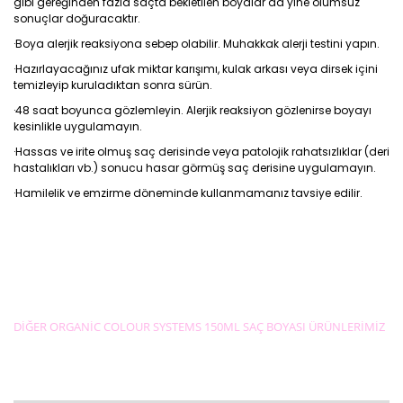
gibi gereğinden fazla saçta bekletilen boyalar da yine olumsuz
sonuçlar doğuracaktır.
·Boya alerjik reaksiyona sebep olabilir. Muhakkak alerji testini yapın.
·Hazırlayacağınız ufak miktar karışımı, kulak arkası veya dirsek içini
temizleyip kuruladıktan sonra sürün.
·48 saat boyunca gözlemleyin. Alerjik reaksiyon gözlenirse boyayı
kesinlikle uygulamayın.
·Hassas ve irite olmuş saç derisinde veya patolojik rahatsızlıklar (deri
hastalıkları vb.) sonucu hasar görmüş saç derisine uygulamayın.
·Hamilelik ve emzirme döneminde kullanmamanız tavsiye edilir.
DİĞER ORGANİC COLOUR SYSTEMS 150ML SAÇ BOYASI ÜRÜNLERİMİZ