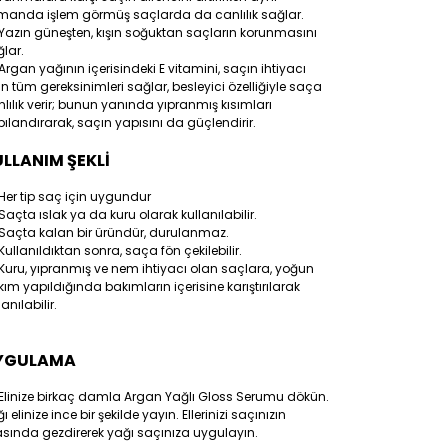
manda işlem görmüş saçlarda da canlılık sağlar.
Yazın güneşten, kışın soğuktan saçların korunmasını
lar.
Argan yağının içerisindeki E vitamini, saçın ihtiyacı
n tüm gereksinimleri sağlar, besleyici özelliğiyle saça
lılık verir; bunun yanında yıpranmış kısımları
ılandırarak, saçın yapısını da güçlendirir.
LLANIM ŞEKLİ
Her tip saç için uygundur
Saçta ıslak ya da kuru olarak kullanılabilir.
Saçta kalan bir üründür, durulanmaz.
Kullanıldıktan sonra, saça fön çekilebilir.
Kuru, yıpranmış ve nem ihtiyacı olan saçlara, yoğun
ım yapıldığında bakımların içerisine karıştırılarak
lanılabilir.
YGULAMA
Elinize birkaç damla Argan Yağlı Gloss Serumu dökün.
ı elinize ince bir şekilde yayın. Ellerinizi saçınızın
sında gezdirerek yağı saçınıza uygulayın.