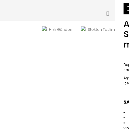
Ü
A
Hızlı Gönderi
Stoktan Teslim
S
Doğ
saç
Arg
içe
SA
yıp