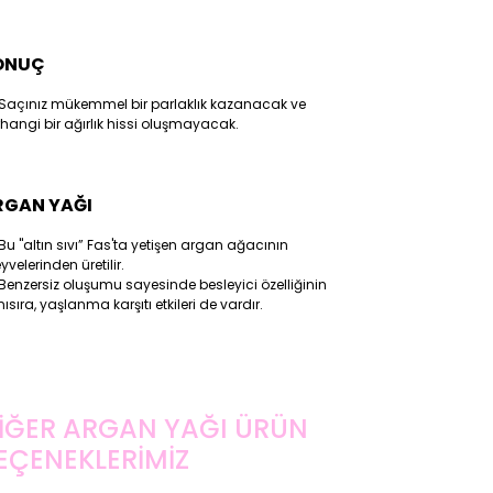
ONUÇ
Saçınız mükemmel bir parlaklık kazanacak ve
hangi bir ağırlık hissi oluşmayacak.
RGAN YAĞI
Bu "altın sıvı” Fas'ta yetişen argan ağacının
velerinden üretilir.
Benzersiz oluşumu sayesinde besleyici özelliğinin
ısıra, yaşlanma karşıtı etkileri de vardır.
İĞER ARGAN YAĞI ÜRÜN
EÇENEKLERİMİZ