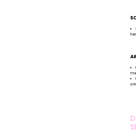
S
her
A
mey
yan
D
S