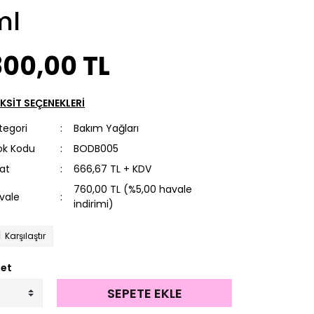
ml
800,00 TL
KSİT SEÇENEKLERİ
tegori
Bakım Yağları
ok Kodu
BODB005
yat
666,67 TL + KDV
760,00 TL (%5,00 havale
vale
indirimi)
Karşılaştır
et
SEPETE EKLE