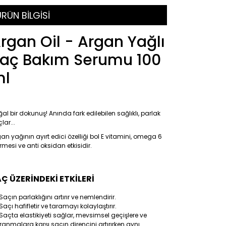
RÜN BİLGİSİ
rgan Oil - Argan Yağlı
aç Bakım Serumu 100
ml
al bir dokunuş! Anında fark edilebilen sağlıklı, parlak
lar...
an yağının ayırt edici özelliği bol E vitamini, omega 6
rmesi ve anti oksidan etkisidir.
Ç ÜZERİNDEKİ ETKİLERİ
Saçın parlaklığını artırır ve nemlendirir.
Saçı hafifletir ve taramayı kolaylaştırır.
Saçta elastikiyeti sağlar, mevsimsel geçişlere ve
ranmalara karşı saçın direncini artırırken aynı