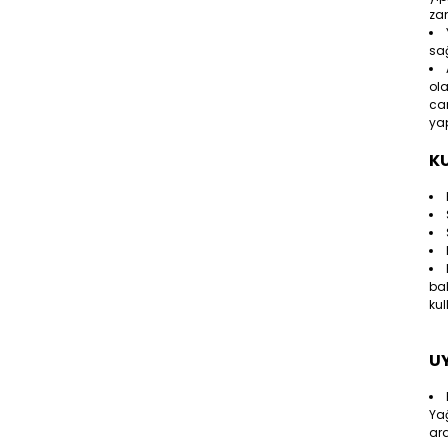
za
sağ
ola
can
yap
KU
bak
kul
U
Yağ
ara