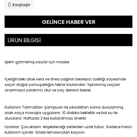
Karşılaştır
GELİNCE HABER VER
ÜRÜN BİLGİSİ
İşlem görmemiş saçlar için maske
İçeriğindeki aloe vera ve shea yağının besleyici özelliği sayesinde
saçın doğal yumuşaklığını tekrar kazandırır. Yıpranmış saçları
onarmaya yardımcı olur ve saç derisini besler.
Kullanım Talimatları: Şampuan ile yıkadıktan sonra durulanmış
ıslak saça masajla uygulanır. 10 dakika bekletilir ve bol su ile
durulanır. Haftada 2 kez kullanılması önerilir.
Uyarılar: Çocukların erişebileceği yerlerden uzak tutun. Sadece harici
kullanım içindir. Gözle temasından kaçının.