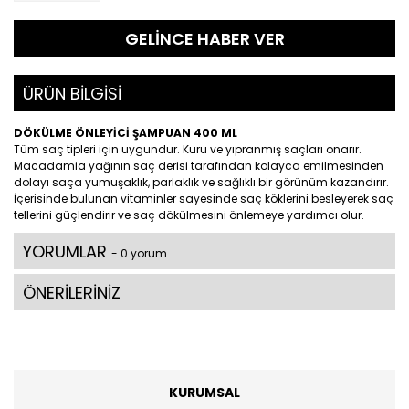
GELİNCE HABER VER
ÜRÜN BİLGİSİ
DÖKÜLME ÖNLEYİCİ ŞAMPUAN 400 ML
Tüm saç tipleri için uygundur. Kuru ve yıpranmış saçları onarır.
Macadamia yağının saç derisi tarafından kolayca emilmesinden
dolayı saça yumuşaklık, parlaklık ve sağlıklı bir görünüm kazandırır.
İçerisinde bulunan vitaminler sayesinde saç köklerini besleyerek saç
tellerini güçlendirir ve saç dökülmesini önlemeye yardımcı olur.
YORUMLAR
- 0 yorum
ÖNERİLERİNİZ
KURUMSAL