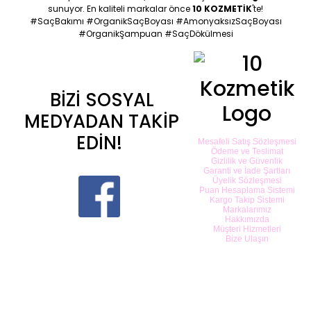
sunuyor. En kaliteli markalar önce
10 KOZMETİK
'te!
#SaçBakımı #OrganikSaçBoyası #AmonyaksızSaçBoyası
#OrganikŞampuan #SaçDökülmesi
BİZİ SOSYAL
MEDYADAN TAKİP
EDİN!
Mesafeli Satış Sözleşmesi
Ödeme ve Teslimat
Gizlilik ve Güvenlik
Garanti ve İade Şartları
Üyelik Sözleşmesi
Puan Hesaplama Sistemi
Kargo Takip Sistemi
Markalarımız
Hakkımızda
Müşteri Hizmetleri
Bize Ulaşın