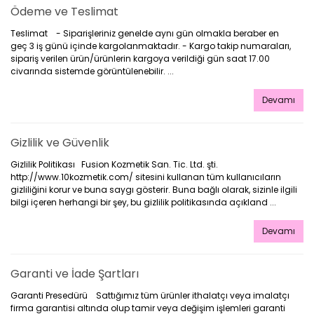
Ödeme ve Teslimat
Teslimat - Siparişleriniz genelde aynı gün olmakla beraber en
geç 3 iş günü içinde kargolanmaktadır. - Kargo takip numaraları,
sipariş verilen ürün/ürünlerin kargoya verildiği gün saat 17.00
civarında sistemde görüntülenebilir. ...
Devamı
Gizlilik ve Güvenlik
Gizlilik Politikası Fusion Kozmetik San. Tic. Ltd. şti.
http://www.10kozmetik.com/ sitesini kullanan tüm kullanıcıların
gizliliğini korur ve buna saygı gösterir. Buna bağlı olarak, sizinle ilgili
bilgi içeren herhangi bir şey, bu gizlilik politikasında açıkland ...
Devamı
Garanti ve İade Şartları
Garanti Presedürü Sattığımız tüm ürünler ithalatçı veya imalatçı
firma garantisi altında olup tamir veya değişim işlemleri garanti